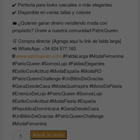
✔️ Perfecta para looks casuales o más elegantes
✔️ Disponible en varias tallas y colores
💼 ¿Quieres ganar dinero vendiendo moda con
propósito? Únete a nuestra comunidad PatricQueen.
🛒 Compra directa: [Agrega aquí tu link de falda larga]
📲 WhatsApp: +34 624 577 160
🌐
www.patricqueen.com
#FaldaLarga #ModaFemenina
#PatricQueen #SomosLujo #FaldasElegantes
#EstiloConActitud #ModaEspaña #ModaRD
#PatricQueenChallenge #UnBillónDeGracias
#GanaDesdeCasa #ModaQueInspira #MonoDeFiesta
#EnterizoDeLujo #PatricQueen #SomosLujo
#EstiloConActitud #ModaFiesta #España
#RepublicaDominicana #GanaDesdeCasa
#UnBillónDeGracias #PatricQueenChallenge
#ModaFemenina
✨
Añadir al carrito