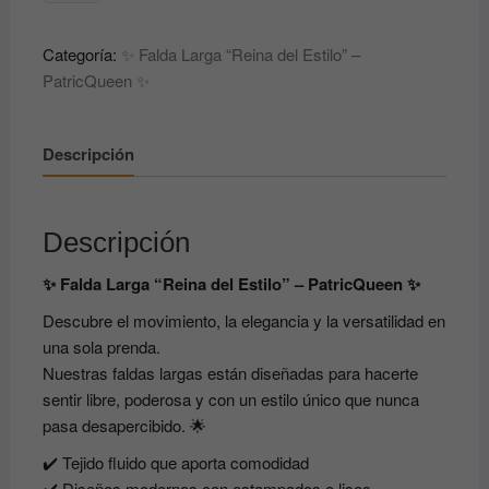
Falda
Larga
Categoría:
✨ Falda Larga “Reina del Estilo” –
“Reina
PatricQueen ✨
del
Estilo”
–
Descripción
PatricQueen
✨
cantidad
Descripción
✨ Falda Larga “Reina del Estilo” – PatricQueen ✨
Descubre el movimiento, la elegancia y la versatilidad en
una sola prenda.
Nuestras faldas largas están diseñadas para hacerte
sentir libre, poderosa y con un estilo único que nunca
pasa desapercibido. 🌟
✔️ Tejido fluido que aporta comodidad
✔️ Diseños modernos con estampados o lisos