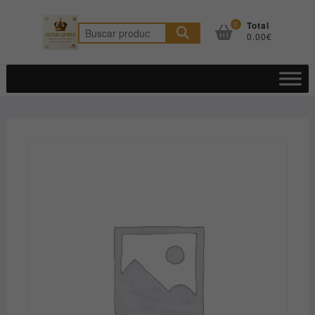
Saltar
al
0
Total
Buscar
0.00€
contenido
por: