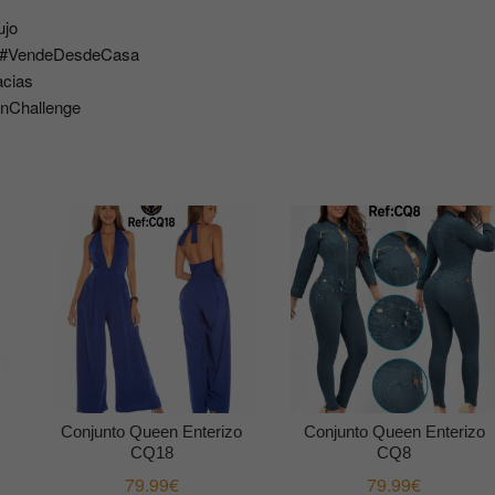
ujo
D #VendeDesdeCasa
cias
nChallenge
Conjunto Queen Enterizo
Conjunto Queen Enterizo
CQ18
CQ8
79.99
€
79.99
€