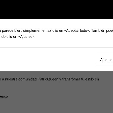
o Lino – PatricQueen ✨
n nuestros conjuntos de pantalón ancho estilo lino. Diseñados para
 parece bien, simplemente haz clic en «Aceptar todo». También pued
rt. Ideales para primavera, verano o para lucir con clase en cualquie
ndo clic en «Ajustes».
Ajustes
tilo
e a nuestra comunidad PatricQueen y transforma tu estilo en
érica