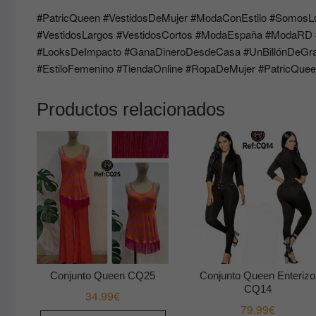
#PatricQueen #VestidosDeMujer #ModaConEstilo #SomosL
#VestidosLargos #VestidosCortos #ModaEspaña #ModaR
#LooksDeImpacto #GanaDineroDesdeCasa #UnBillónDeGra
#EstiloFemenino #TiendaOnline #RopaDeMujer #PatricQuee
Productos relacionados
Conjunto Queen CQ25
Conjunto Queen Enterizo
CQ14
34.99
€
79.99
€