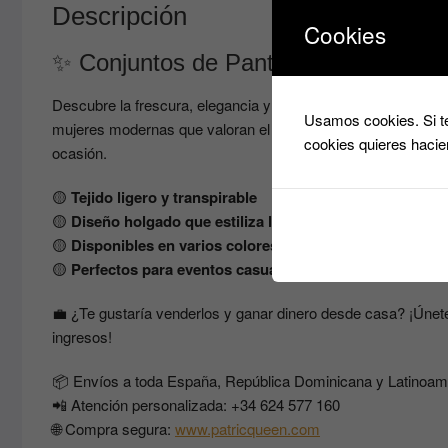
Descripción
Cookies
✨ Conjuntos de Pantalón Ancho Estil
Descubre la frescura, elegancia y comodidad que mereces co
Usamos cookies. Si te
mujeres modernas que valoran el estilo sin renunciar al confo
cookies quieres hacie
ocasión.
🟡
Tejido ligero y transpirable
🟡
Diseño holgado que estiliza la figura
🟡
Disponibles en varios colores y tallas
🟡
Perfectos para eventos casuales o días de relax con es
💼 ¿Te gustaría venderlos y ganar dinero desde casa? ¡Únet
ingresos!
📦 Envíos a toda España, República Dominicana y Latinoam
📲 Atención personalizada: +34 624 577 160
🌐 Compra segura:
www.patricqueen.com