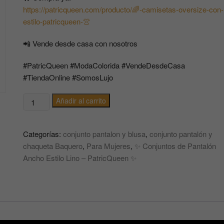
https://patricqueen.com/producto/🌈-camisetas-oversize-con-
estilo-patricqueen-👚
📲 Vende desde casa con nosotros
#PatricQueen #ModaColorida #VendeDesdeCasa
#TiendaOnline #SomosLujo
✨
Añadir al carrito
Conjuntos
de
Categorías:
conjunto pantalon y blusa
,
conjunto pantalón y
Pantalón
chaqueta Baquero
,
Para Mujeres
,
✨ Conjuntos de Pantalón
Ancho
Ancho Estilo Lino – PatricQueen ✨
Estilo
Lino
–
PatricQueen
✨
cantidad