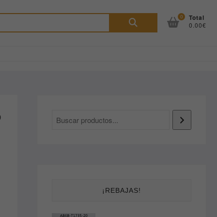
Buscar
0
Total
0.00€
por:
o
¡REBAJAS!