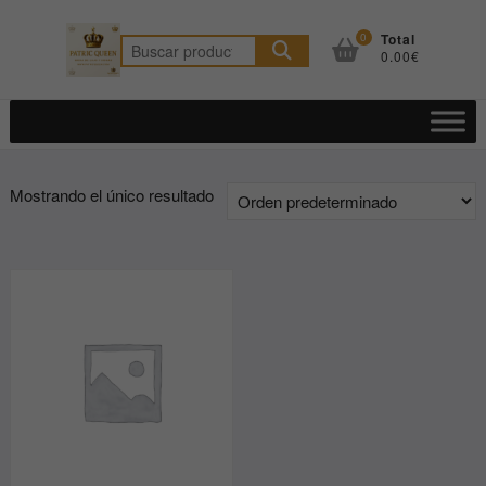
Saltar
al
0
Total
Buscar
0.00€
contenido
por:
Mostrando el único resultado