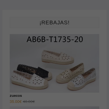
¡REBAJAS!
zuecos
El
El
35.00
€
40.00
€
precio
precio