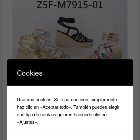
original
actual
era:
es:
40.00€.
35.00€.
Cookies
Zandalia
El
El
35.00
€
40.00
€
precio
precio
Usamos cookies. Si te parece bien, simplemente
original
actual
haz clic en «Aceptar todo». También puedes elegir
era:
es:
qué tipo de cookies quieres haciendo clic en
40.00€.
35.00€.
«Ajustes».