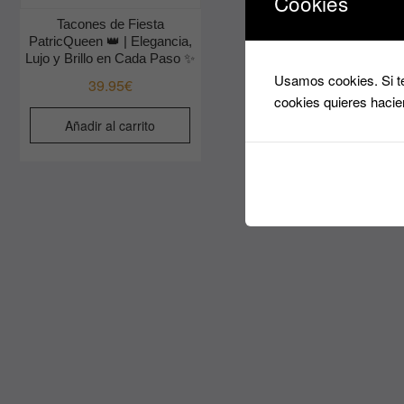
Cookies
Tacones de Fiesta
PatricQueen 👑 | Elegancia,
Lujo y Brillo en Cada Paso ✨
Usamos cookies. Si te
39.95
€
cookies quieres hacie
Añadir al carrito