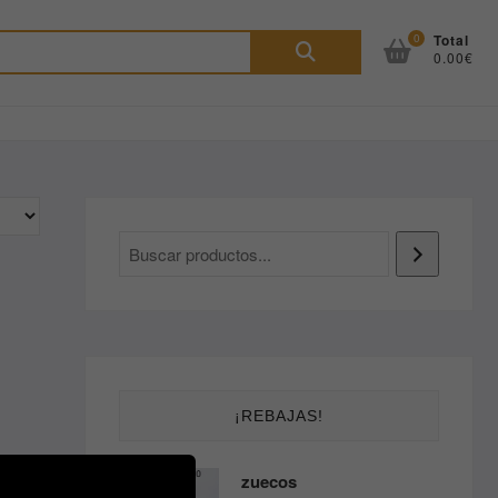
Buscar
0
Total
0.00€
por:
¡REBAJAS!
zuecos