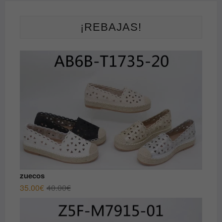
¡REBAJAS!
zuecos
El
El
35.00
€
40.00
€
precio
precio
original
actual