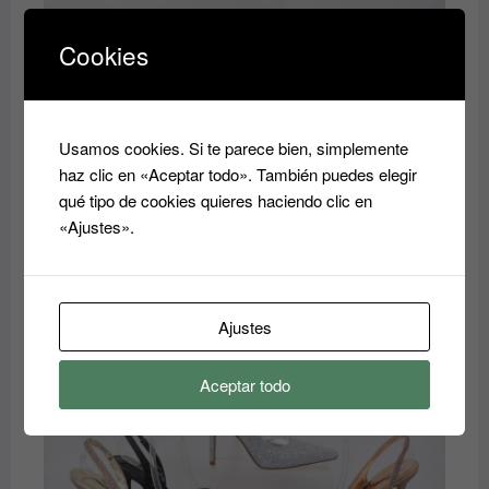
era:
es:
40.00€.
35.00€.
Cookies
Usamos cookies. Si te parece bien, simplemente
haz clic en «Aceptar todo». También puedes elegir
qué tipo de cookies quieres haciendo clic en
«Ajustes».
Zandalia
El
El
35.00
€
40.00
€
precio
precio
original
actual
Ajustes
era:
es:
40.00€.
35.00€.
Aceptar todo