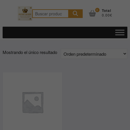
Saltar
al
0
Total
Buscar
0.00€
contenido
por:
Mostrando el único resultado