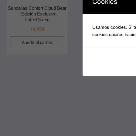
Cookies
Sandalias Confort Cloud Bear
– Edición Exclusiva
PatricQueen
Usamos cookies. Si te
14.95
€
cookies quieres hacie
Añadir al carrito