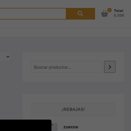
Buscar
0
Total
0.00€
por:
¡REBAJAS!
zuecos