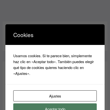
Cookies
Usamos cookies. Si te parece bien, simplemente
haz clic en «Aceptar todo». También puedes elegir
qué tipo de cookies quieres haciendo clic en
«Ajustes».
¡REBAJAS!
zuecos
Ajustes
El
El
35.00
€
40.00
€
precio
precio
Aceptar todo