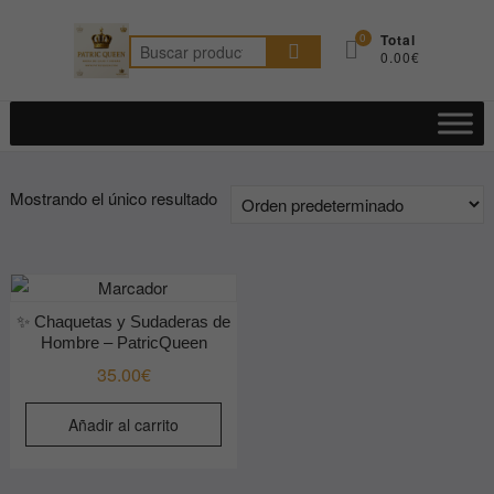
Saltar
al
0
Total
Buscar
0.00€
contenido
por:
Mostrando el único resultado
✨ Chaquetas y Sudaderas de
Hombre – PatricQueen
35.00
€
Añadir al carrito