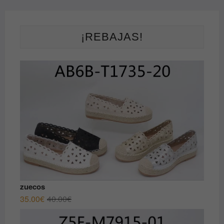
¡REBAJAS!
zuecos
El
El
35.00
€
40.00
€
precio
precio
original
actual