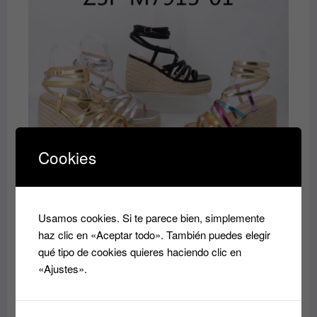
era:
es:
40.00€.
35.00€.
Cookies
Zandalia
El
El
35.00
€
40.00
€
precio
precio
Usamos cookies. Si te parece bien, simplemente
original
actual
haz clic en «Aceptar todo». También puedes elegir
era:
es:
qué tipo de cookies quieres haciendo clic en
40.00€.
35.00€.
«Ajustes».