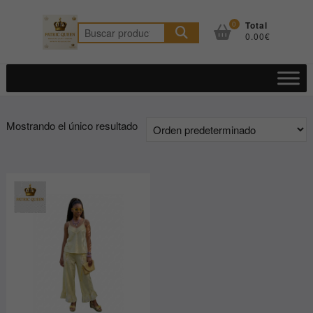
Saltar
al
0
Total
Buscar
0.00€
contenido
por:
Mostrando el único resultado