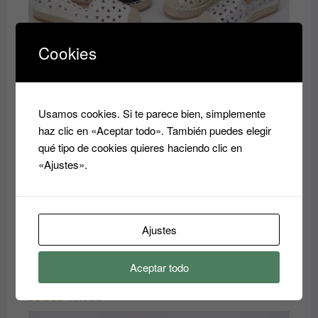
Cookies
zuecos
El
El
35.00
€
40.00
€
precio
precio
original
actual
Usamos cookies. Si te parece bien, simplemente
era:
es:
haz clic en «Aceptar todo». También puedes elegir
40.00€.
35.00€.
qué tipo de cookies quieres haciendo clic en
«Ajustes».
Ajustes
Aceptar todo
Zandalia
El
El
35.00
€
40.00
€
precio
precio