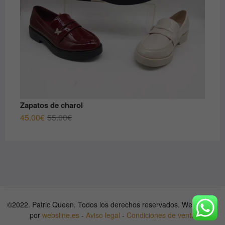
Zapatos de charol
El
El
45.00
€
55.00
€
precio
precio
original
actual
era:
es:
55.00€.
45.00€.
©2022. Patric Queen. Todos los derechos reservados. Web hecha
por
websline.es
-
Aviso legal
-
Condiciones de venta