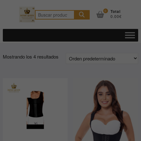
Saltar
al
0
Total
Buscar
0.00€
contenido
por:
Mostrando los 4 resultados