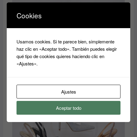
era:
es:
40.00€.
35.00€.
Cookies
Usamos cookies. Si te parece bien, simplemente
haz clic en «Aceptar todo». También puedes elegir
qué tipo de cookies quieres haciendo clic en
«Ajustes».
Zandalia
El
El
35.00
€
40.00
€
precio
precio
original
actual
Ajustes
era:
es:
40.00€.
35.00€.
Aceptar todo