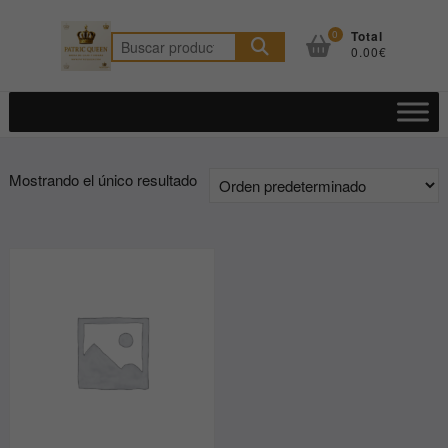
Saltar
al
0
Total
Buscar
0.00€
contenido
por:
Mostrando el único resultado