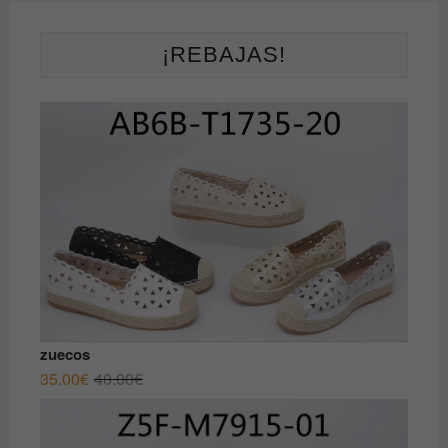
¡REBAJAS!
zuecos
El
El
35.00
€
40.00
€
precio
precio
original
actual