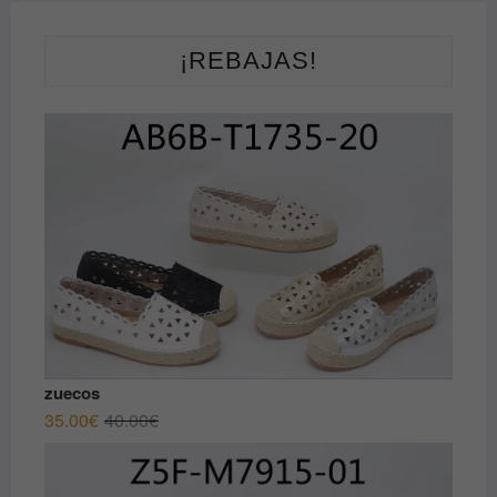
¡REBAJAS!
zuecos
El
El
35.00
€
40.00
€
precio
precio
original
actual