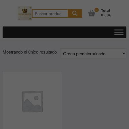
Saltar
al
0
Total
Buscar
0.00€
contenido
por:
Mostrando el único resultado