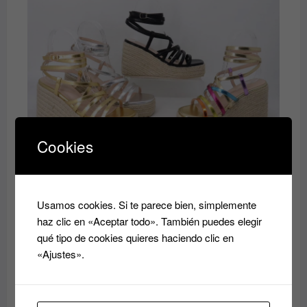
era:
es:
40.00€.
35.00€.
Cookies
Zandalia
El
El
35.00
€
40.00
€
precio
precio
original
actual
Usamos cookies. Si te parece bien, simplemente
era:
es:
haz clic en «Aceptar todo». También puedes elegir
40.00€.
35.00€.
qué tipo de cookies quieres haciendo clic en
«Ajustes».