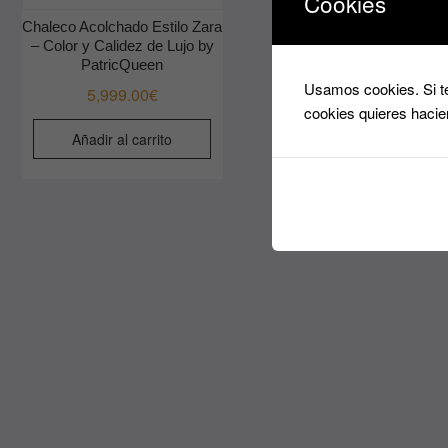
Cookies
Chaleco Acolchado Estilo Zara
– Color y Calidez de Lujo by
PatricQueen
Usamos cookies. Si te
5,999.00
€
cookies quieres hacie
Añadir al carrito