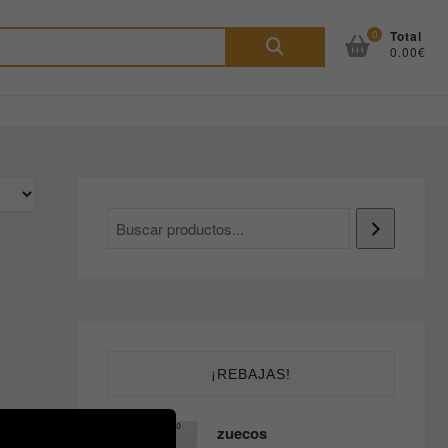
Buscar
0
Total
0.00€
por:
¡REBAJAS!
zuecos