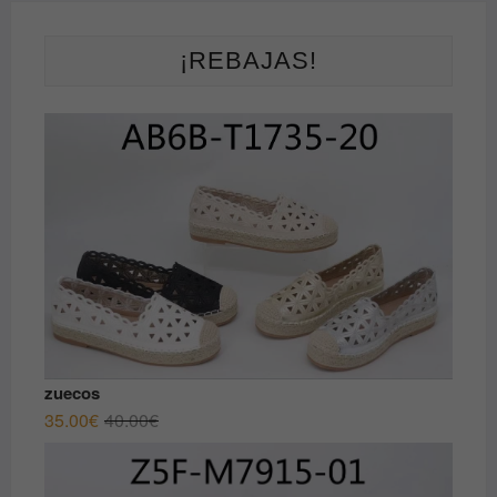
¡REBAJAS!
zuecos
El
El
35.00
€
40.00
€
precio
precio
original
actual