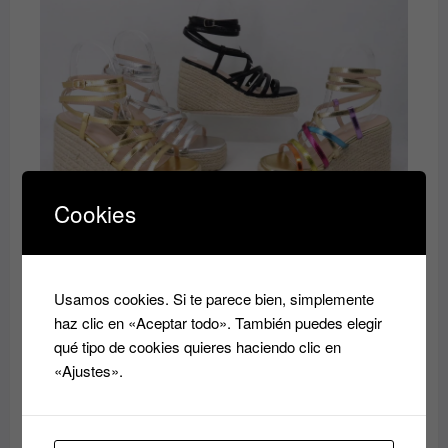
era:
es:
40.00€.
35.00€.
Cookies
Zandalia
El
El
35.00
€
40.00
€
precio
precio
original
actual
Usamos cookies. Si te parece bien, simplemente
era:
es:
haz clic en «Aceptar todo». También puedes elegir
40.00€.
35.00€.
qué tipo de cookies quieres haciendo clic en
«Ajustes».