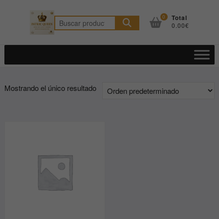
Saltar
al
0
Total
Buscar
0.00€
contenido
por:
Mostrando el único resultado