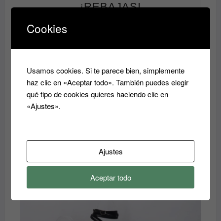
¡REBAJAS!
Cookies
Usamos cookies. Si te parece bien, simplemente
haz clic en «Aceptar todo». También puedes elegir
qué tipo de cookies quieres haciendo clic en
«Ajustes».
Ajustes
zuecos
El
El
35.00
€
40.00
€
Aceptar todo
precio
precio
original
actual
era:
es:
40.00€.
35.00€.