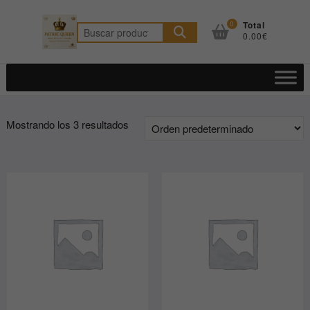
Saltar
al
0
Total
Buscar
0.00€
contenido
por:
Mostrando los 3 resultados