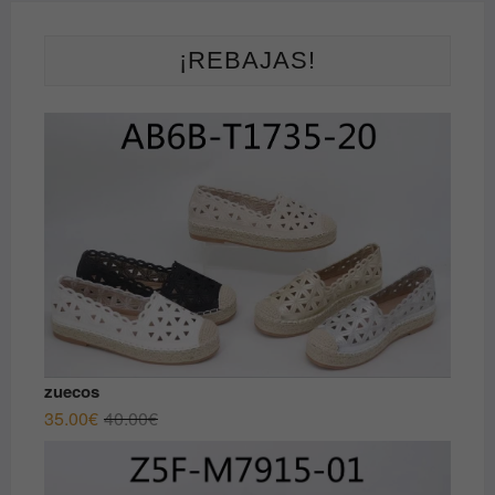
¡REBAJAS!
zuecos
El
El
35.00
€
40.00
€
precio
precio
original
actual