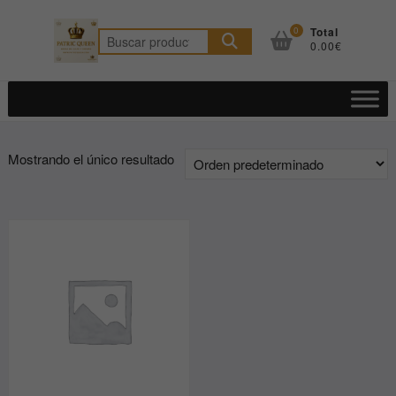
Saltar
al
0
Total
Buscar
0.00€
contenido
por:
Mostrando el único resultado