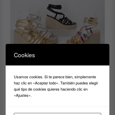
era:
es:
40.00€.
35.00€.
Cookies
Zandalia
El
El
35.00
€
40.00
€
precio
precio
original
actual
Usamos cookies. Si te parece bien, simplemente
era:
es:
haz clic en «Aceptar todo». También puedes elegir
40.00€.
35.00€.
qué tipo de cookies quieres haciendo clic en
«Ajustes».